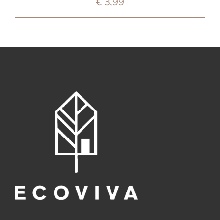
€
3,99