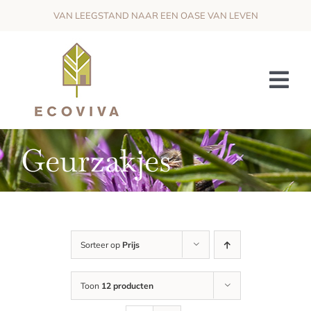
Skip
VAN LEEGSTAND NAAR EEN OASE VAN LEVEN
to
content
Tog
Nav
HET PROJECT
Geurzakjes
DE VISIE
OMKADERING & SAMENWERKING
WIJ ZOEKEN
Sorteer op
Prijs
NIEUWS
Toon
12 producten
CONTACT