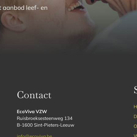
t aanbod leef- en
Contact
H
EcoViva VZW
D
Ruisbroeksesteenweg 134
B-1600 Sint-Pieters-Leeuw
O
W
info@ecoviva.be