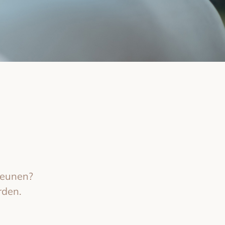
steunen?
rden.