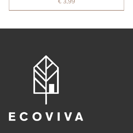
€
3,99