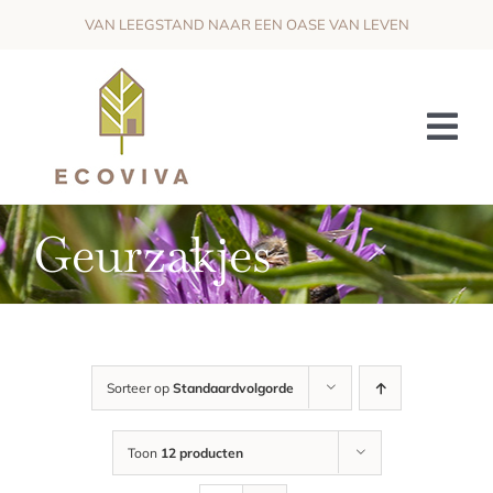
Skip
VAN LEEGSTAND NAAR EEN OASE VAN LEVEN
to
content
Tog
Nav
HET PROJECT
Geurzakjes
DE VISIE
OMKADERING & SAMENWERKING
WIJ ZOEKEN
Sorteer op
Standaardvolgorde
NIEUWS
Toon
12 producten
CONTACT