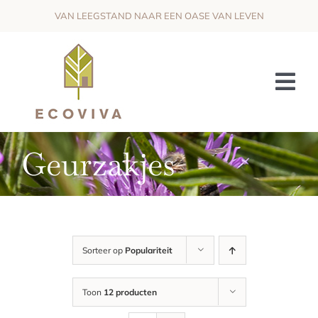
Skip
VAN LEEGSTAND NAAR EEN OASE VAN LEVEN
to
content
Tog
Nav
HET PROJECT
Geurzakjes
DE VISIE
OMKADERING & SAMENWERKING
WIJ ZOEKEN
Sorteer op
Populariteit
NIEUWS
Toon
12 producten
CONTACT