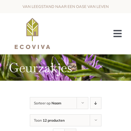
Skip
VAN LEEGSTAND NAAR EEN OASE VAN LEVEN
to
content
Tog
Nav
HET PROJECT
Geurzakjes
DE VISIE
OMKADERING & SAMENWERKING
WIJ ZOEKEN
Sorteer op
Naam
NIEUWS
Toon
12 producten
CONTACT