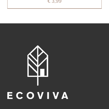
€
3,99