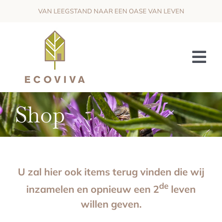
Skip
VAN LEEGSTAND NAAR EEN OASE VAN LEVEN
to
content
Tog
Nav
HET PROJECT
Shop
DE VISIE
OMKADERING & SAMENWERKING
U zal hier ook items terug vinden die wij
WIJ ZOEKEN
de
inzamelen en opnieuw een 2
leven
NIEUWS
willen geven.
CONTACT