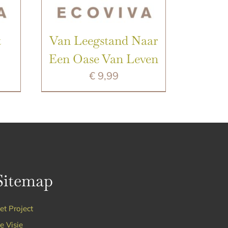
t
Van Leegstand Naar
Een Oase Van Leven
€
9,99
Sitemap
et Project
e Visie