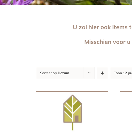
U zal hier ook items 
Misschien voor u
Sorteer op
Datum
Toon
12 p