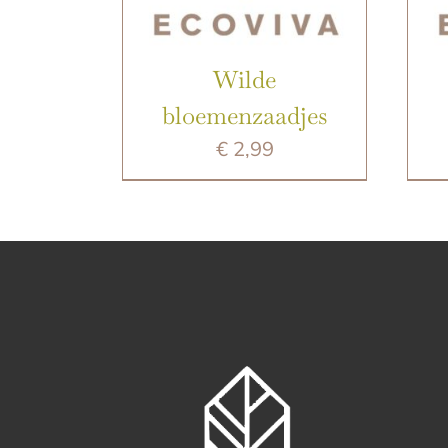
Wilde
bloemenzaadjes
€
2,99