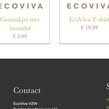
Geurzakjes met
EcoViva T-shir
lavendel
€
19,99
€
3,99
Contact
H
EcoViva VZW
D
Ruisbroeksesteenweg 134