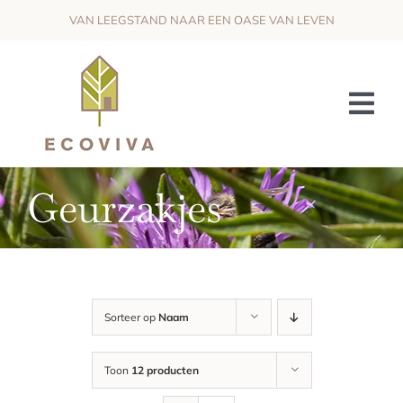
Skip
VAN LEEGSTAND NAAR EEN OASE VAN LEVEN
to
content
Tog
Nav
HET PROJECT
Geurzakjes
DE VISIE
OMKADERING & SAMENWERKING
WIJ ZOEKEN
Sorteer op
Naam
NIEUWS
Toon
12 producten
CONTACT