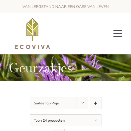
Skip
VAN LEEGSTAND NAAR EEN OASE VAN LEVEN
to
content
Tog
Nav
HET PROJECT
Geurzakjes
DE VISIE
OMKADERING & SAMENWERKING
WIJ ZOEKEN
Sorteer op
Prijs
NIEUWS
Toon
24 producten
CONTACT